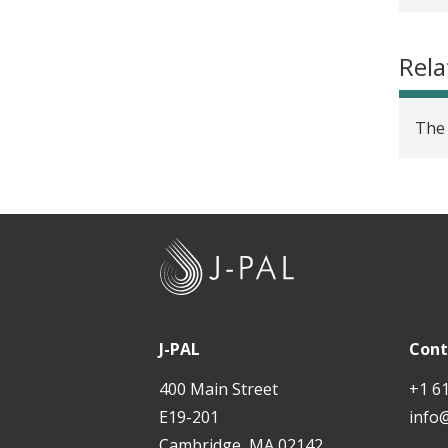
Rela
The 
J
-
P
A
J-PAL
Cont
L
400 Main Street
+1 6
E19-201
info
Cambridge, MA 02142