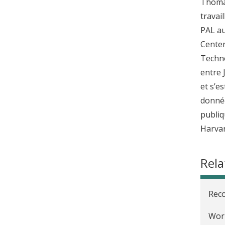
Thomas
t
travail
PAL au
Center
Techno
entre 
et s’e
donnée
publiq
Harvar
Rela
Reco
Worl