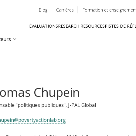
Blog
Carrières
Formation et enseignemen
Utility
ÉVALUATIONS
RESEARCH RESOURCES
PISTES DE RÉF
menu
Quick
teurs
links
omas Chupein
sable "politiques publiques"
, J-PAL Global
hupein@povertyactionlab.org