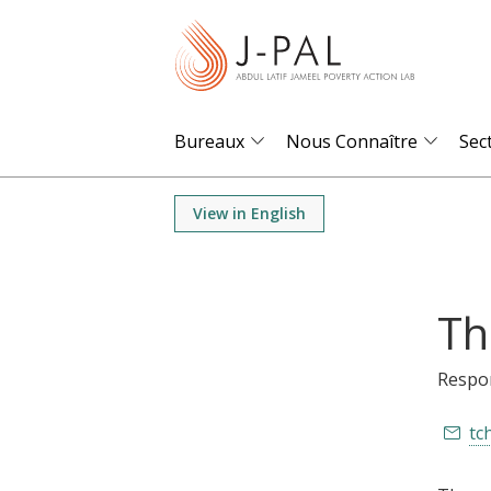
S
k
i
p
t
Bureaux
Nous Connaître
Sec
o
m
View in English
a
i
n
Th
c
o
Respon
n
t
tc
e
n