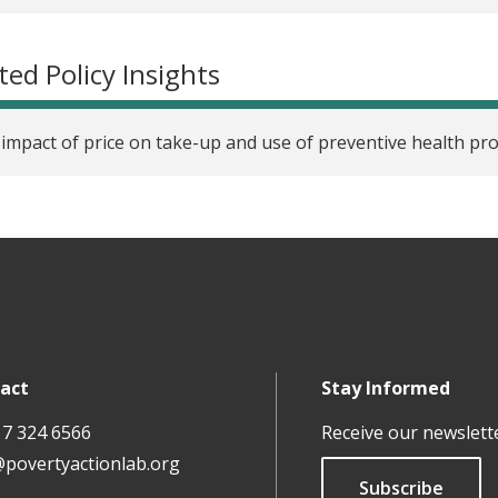
ted Policy Insights
impact of price on take-up and use of preventive health pr
act
Stay Informed
17 324 6566
Receive our newslett
@povertyactionlab.org
Subscribe