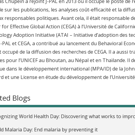
 Chupein a rejoint J-PAL en 2013 où il occupe le poste de re
le sur les publications, les analyses coût-efficacité et la diff
x responsables politiques. Avant cela, il était responsable de
 for Effective Global Action (CEGA) à l’Université de Californie 
logy Adoption Initiative (ATAI – Initiative d’adoption des t
J-PAL et CEGA, a contribué au lancement du Behavioral Econo
st occupé de la diffusion des recherches de CEGA. Il a aussi t
s pour l’UNICEF au Bhoutan, au Népal et en Thaïlande. Il d
ue dans le développement international (MPA/ID) de la John 
d et une License en étude du développement de l’Université 
ted Blogs
gnizing World Health Day: Discovering what works to impr
d Malaria Day: End malaria by preventing it