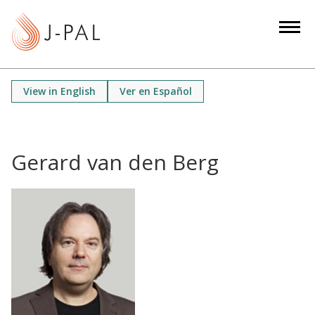
S
k
i
p
t
View in English
Ver en Español
o
m
a
i
Gerard van den Berg
n
c
o
n
t
e
n
t