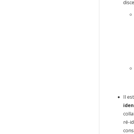
disc
Il es
iden
coll
ré-id
consé