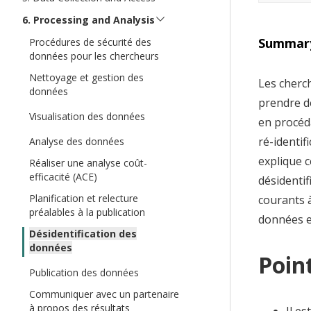
t
Processing and Analysis
Summar
Procédures de sécurité des
données pour les chercheurs
Nettoyage et gestion des
Les cherc
données
prendre de
Visualisation des données
en procéda
ré-identif
Analyse des données
explique 
Réaliser une analyse coût-
efficacité (ACE)
désidentif
Planification et relecture
courants 
préalables à la publication
données en
Désidentification des
données
Point
Publication des données
Communiquer avec un partenaire
à propos des résultats
Il e