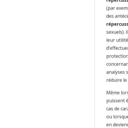
(par exem
des antécé
répercuss
sexuels). 
leur util
d’effectue
protection
concernant
analyses s
réduire le
Même lorsq
puissent ê
cas de ca
ou lorsqu
en devien