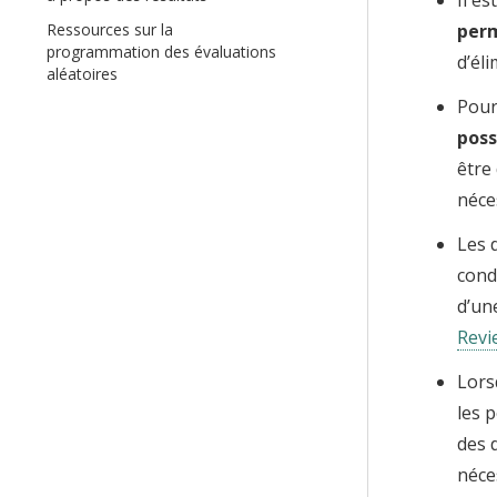
perm
Ressources sur la
programmation des évaluations
d’él
aléatoires
Pour
poss
être
néce
Les 
cond
d’un
Revi
Lors
les p
des 
néce