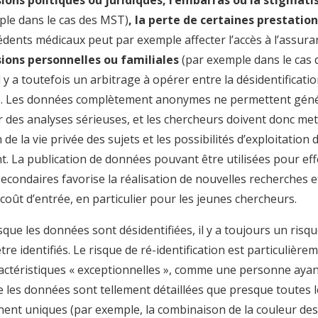
ple dans le cas des MST)
, la perte de certaines prestatio
dents médicaux peut par exemple affecter l’accès à l’assuran
ions personnelles ou familiales
(par exemple dans le cas
Il y a toutefois un arbitrage à opérer entre la désidentificat
ité. Les données complètement anonymes ne permettent gén
r des analyses sérieuses, et les chercheurs doivent donc met
 de la vie privée des sujets et les possibilités d’exploitation
. La publication de données pouvant être utilisées pour ef
econdaires favorise la réalisation de nouvelles recherches e
 coût d’entrée, en particulier pour les jeunes chercheurs.
ue les données sont désidentifiées, il y a toujours un risqu
tre identifiés. Le risque de ré-identification est particulière
ractéristiques « exceptionnelles », comme une personne ayan
e les données sont tellement détaillées que presque toutes 
nent uniques (par exemple, la combinaison de la couleur des