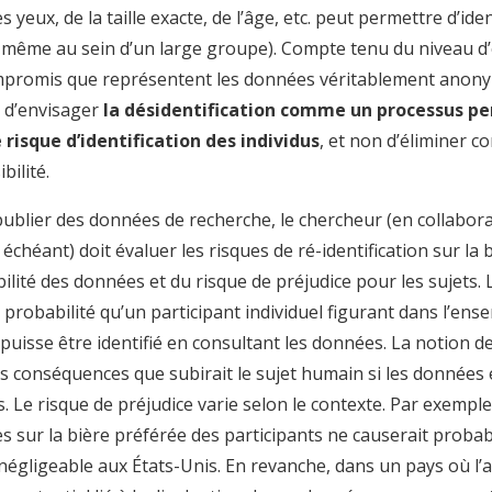
s yeux, de la taille exacte, de l’âge, etc. peut permettre d’ide
même au sein d’un large groupe). Compte tenu du niveau d’
mpromis que représentent les données véritablement anonym
 d’envisager
la désidentification comme un processus p
e risque d’identification des individus
, et non d’éliminer 
bilité.
publier des données de recherche, le chercheur (en collabor
s échéant) doit évaluer les risques de ré-identification sur la
abilité des données et du risque de préjudice pour les sujets. L’
 probabilité qu’un participant individuel figurant dans l’en
 puisse être identifié en consultant les données. La notion d
s conséquences que subirait le sujet humain si les données 
. Le risque de préjudice varie selon le contexte. Par exemple,
s sur la bière préférée des participants ne causerait proba
négligeable aux États-Unis. En revanche, dans un pays où l’al