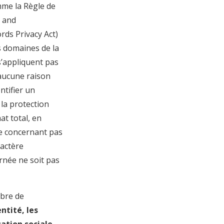
mme la Règle de
y and
rds Privacy Act)
s domaines de la
s’appliquent pas
 aucune raison
ntifier un
la protection
at total, en
ne concernant pas
ractère
née ne soit pas
mbre de
entité, les
sation sociale