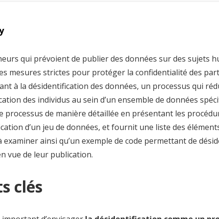
y
heurs qui prévoient de publier des données sur des sujets 
s mesures strictes pour protéger la confidentialité des part
nt à la désidentification des données, un processus qui rédu
ication des individus au sein d’un ensemble de données spéci
ce processus de manière détaillée en présentant les procédu
ication d’un jeu de données, et fournit une liste des éléments
à examiner ainsi qu’un exemple de code permettant de déside
 vue de leur publication.
s clés
st important d’envisager
la désidentification comme un pr