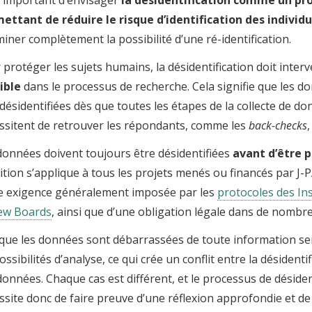
ettant de réduire le risque d’identification des individ
iminer complètement la possibilité d’une ré-identification.
 protéger les sujets humains, la désidentification doit inter
ible
dans le processus de recherche. Cela signifie que les d
 désidentifiées dès que toutes les étapes de la collecte de do
ssitent de retrouver les répondants, comme les
back-checks
données doivent toujours être désidentifiées
avant d’être p
ition s’applique à tous les projets menés ou financés par J-PAL
e exigence généralement imposée par les
protocoles des Ins
ew Boards
, ainsi que d’une obligation légale dans de nombr
que les données sont débarrassées de toute information sens
ossibilités d’analyse, ce qui crée un conflit entre la désidentifi
données. Chaque cas est différent, et le processus de désiden
ssite donc de faire preuve d’une réflexion approfondie et d