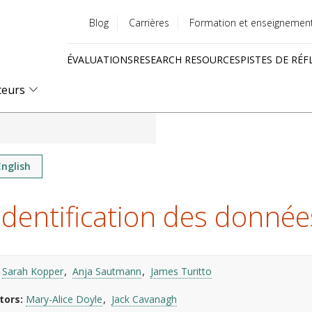
Blog
Carrières
Formation et enseignemen
Utility
ÉVALUATIONS
RESEARCH RESOURCES
PISTES DE RÉF
menu
Quick
teurs
links
English
dentification des donnée
Sarah Kopper
Anja Sautmann
James Turitto
tors
Mary-Alice Doyle
Jack Cavanagh