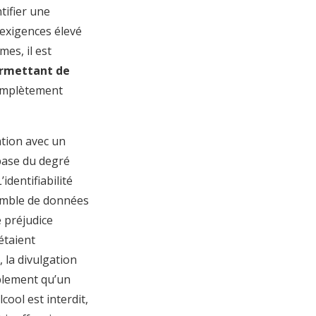
ntifier une
exigences élevé
es, il est
ermettant de
complètement
ation avec un
 base du degré
identifiabilité
semble de données
e préjudice
étaient
 la divulgation
blement qu’un
cool est interdit,