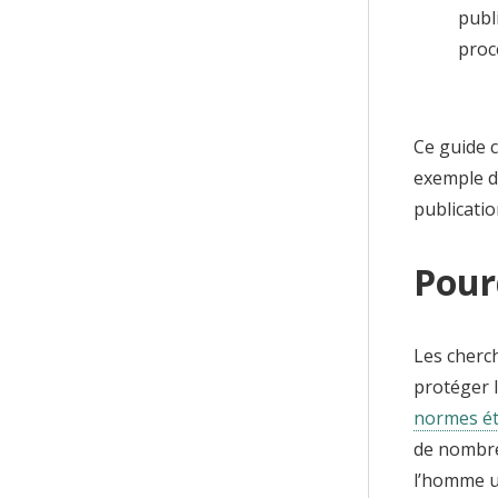
publ
procé
Ce guide c
exemple de
publicatio
Pour
Les cherc
protéger l
normes é
de nombre
l’homme un