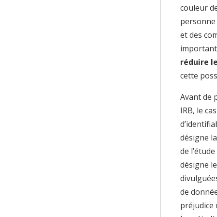
couleur de
personne 
et des co
important
réduire l
cette possi
Avant de 
IRB, le ca
d’identifi
désigne la
de l’étude
désigne le
divulguées
de donnée
préjudice 