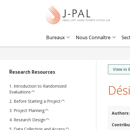
S
k
i
p
t
Bureaux
Nous Connaître
Sec
o
m
a
i
View in 
Research Resources
n
Dési
c
Introduction to Randomized
Evaluations
o
n
Before Starting a Project
t
Project Planning
Authors
e
Research Design
Contribu
n
Data Collection and Access