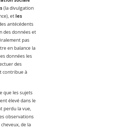
ns
(la divulgation
ce), et
les
 des antécédents
ion des données et
éralement pas
tre en balance la
 des données les
fectuer des
t contribue à
e que les sujets
ment élevé dans le
t perdu la vue,
les observations
 cheveux, de la