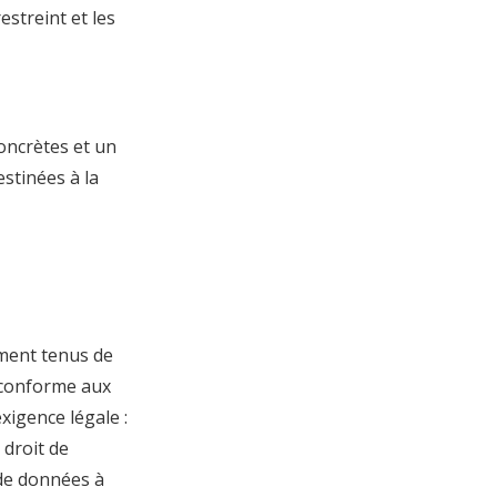
streint et les
concrètes et un
stinées à la
ement tenus de
t conforme aux
xigence légale :
 droit de
 de données à