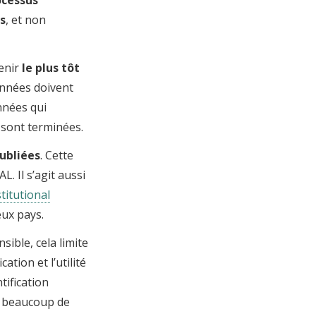
us
, et non
venir
le plus tôt
onnées doivent
nnées qui
, sont terminées.
ubliées
. Cette
. Il s’agit aussi
titutional
eux pays.
ible, cela limite
cation et l’utilité
tification
e beaucoup de