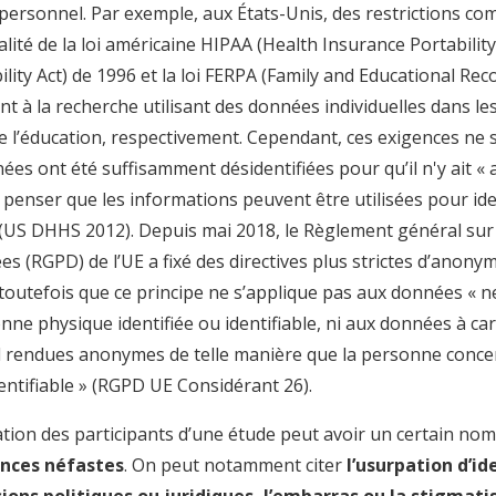
personnel. Par exemple, aux États-Unis, des restrictions co
alité de la loi américaine HIPAA (Health Insurance Portabilit
lity Act) de 1996 et la loi FERPA (Family and Educational Reco
nt à la recherche utilisant des données individuelles dans le
e l’éducation, respectivement. Cependant, ces exigences ne 
nées ont été suffisamment désidentifiées pour qu’il n'y ait «
 penser que les informations peuvent être utilisées pour ide
 (US DHHS 2012). Depuis mai 2018, le Règlement général sur 
s (RGPD) de l’UE a fixé des directives plus strictes d’anonym
 toutefois que ce principe ne s’applique pas aux données « 
ne physique identifiée ou identifiable, ni aux données à ca
 rendues anonymes de telle manière que la personne concer
entifiable » (RGPD UE Considérant 26).
cation des participants d’une étude peut avoir un certain no
nces néfastes
. On peut notamment citer
l’usurpation d’id
ions politiques ou juridiques, l’embarras ou la stigmati