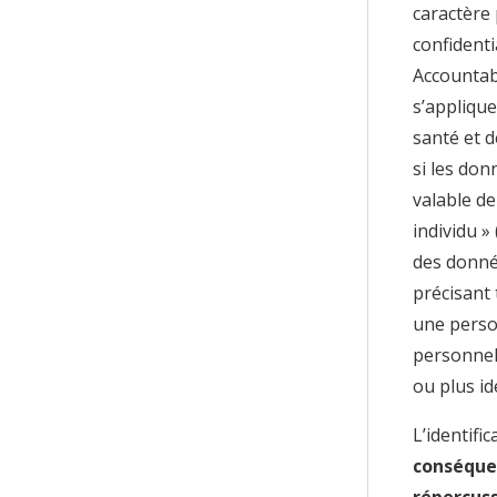
caractère 
confidenti
Accountabi
s’applique
santé et d
si les don
valable de
individu »
des donnée
précisant
une person
personnel
ou plus id
L’identifi
conséque
répercuss