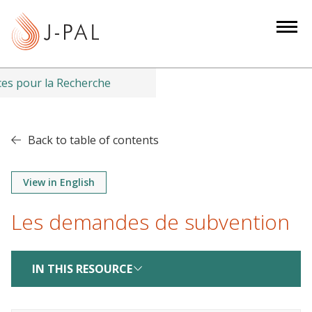
S
k
i
p
t
es pour la Recherche
o
m
a
Back to table of contents
i
n
View in English
c
o
Les demandes de subvention
n
t
e
IN THIS RESOURCE
n
t