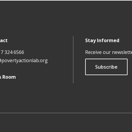
act
Stay Informed
17 324 6566
Receive our newslett
@povertyactionlab.org
Subscribe
s Room