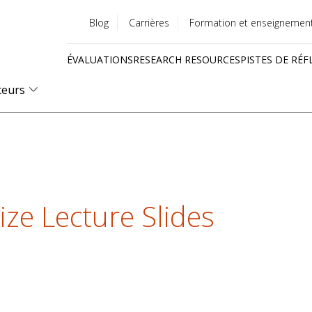
Blog
Carrières
Formation et enseignemen
Utility
ÉVALUATIONS
RESEARCH RESOURCES
PISTES DE RÉF
menu
Quick
teurs
links
e Lecture Slides