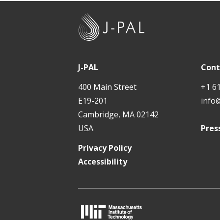
t
J
-
P
A
J-PAL
Cont
L
400 Main Street
+1 6
E19-201
info
Cambridge, MA 02142
USA
Pres
Privacy Policy
Accessibility