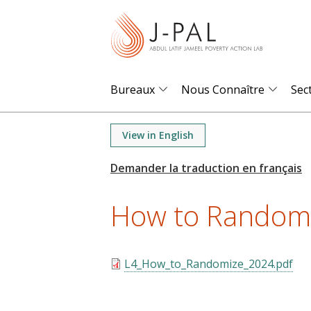
S
k
i
p
t
Bureaux
Nous Connaître
Sec
o
m
View in English
a
i
n
How to Randomiz
c
o
n
t
L4_How_to_Randomize_2024.pdf
e
n