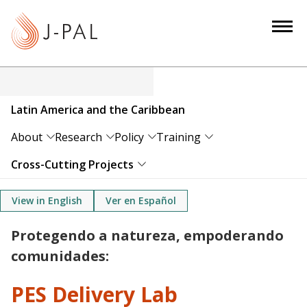
S
k
i
p
t
o
Latin America and the Caribbean
m
a
About
Research
Policy
Training
i
Cross-Cutting Projects
n
c
View in English
Ver en Español
o
n
Protegendo a natureza, empoderando
t
comunidades:
e
n
PES Delivery Lab
t