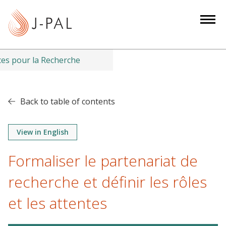
S
k
i
p
t
es pour la Recherche
o
m
a
Back to table of contents
i
n
View in English
c
o
Formaliser le partenariat de
n
t
recherche et définir les rôles
e
et les attentes
n
t