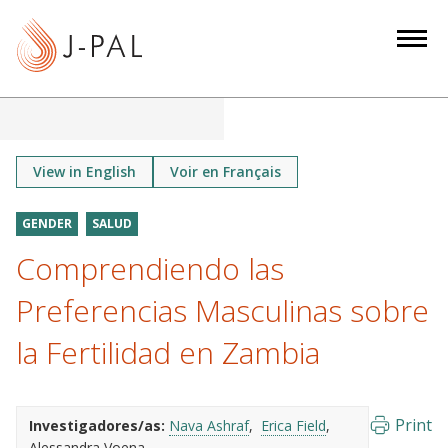
S
k
i
p
t
o
m
View in English
Voir en Français
a
i
GENDER
SALUD
n
Comprendiendo las
c
o
Preferencias Masculinas sobre
n
la Fertilidad en Zambia
t
e
n
Print
Investigadores/as:
Nava Ashraf
Erica Field
t
Alessandra Voena