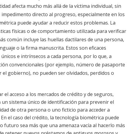
idad afecta mucho más allá de la víctima individual, sin
n impedimento directo al progreso, especialmente en los
ométrica puede ayudar a reducir estos problemas. La
icas físicas o de comportamiento utilizada para verificar
 más común incluye las huellas dactilares de una persona,
 lenguaje o la firma manuscrita. Estos son eficaces
únicos e intrínsecos a cada persona, por lo que, a
cación convencionales (por ejemplo, número de pasaporte
or el gobierno), no pueden ser olvidados, perdidos o
 el acceso a los mercados de crédito y de seguros,
un sistema único de identificación para prevenir el
tidad de otra persona o uno ficticio para acceder a
En el caso del crédito, la tecnología biométrica puede
ito futuro sea más que una amenaza vacía al hacerlo más
as de retener nuevos préstamos de antiguos morosos y