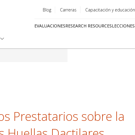
Blog
Carreras
Capacitación y educación
Utility
EVALUACIONES
RESEARCH RESOURCES
LECCIONES
menu
Quick
links
s Prestatarios sobre la
s Huellas Dactilares