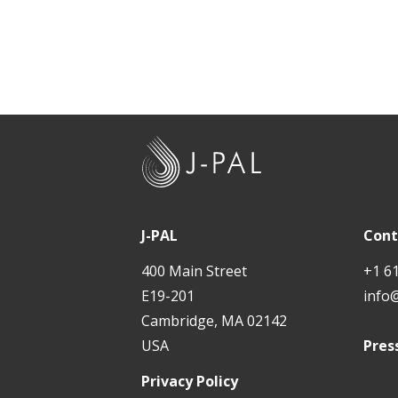
J
-
P
A
J-PAL
Cont
L
400 Main Street
+1 6
E19-201
info
Cambridge, MA 02142
USA
Pres
Privacy Policy