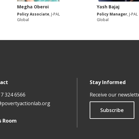
Megha Oberoi
Yash Bajaj
Policy Associate
, J-PAL
Policy Manager
, J-PAL
Global
Global
act
Stay Informed
17 324 6566
Receive our newslett
@povertyactionlab.org
Subscribe
s Room