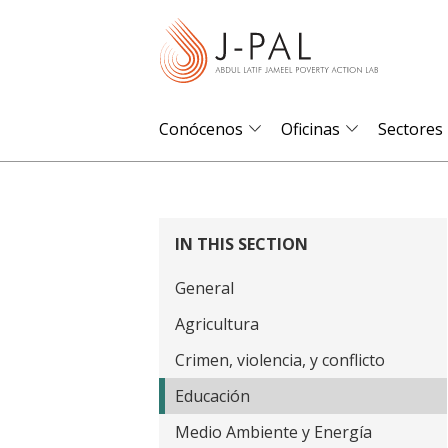
S
k
i
p
t
Conócenos
Oficinas
Sectores
o
m
a
i
IN THIS SECTION
n
General
c
o
Agricultura
n
Crimen, violencia, y conflicto
t
Educación
e
Medio Ambiente y Energía
n