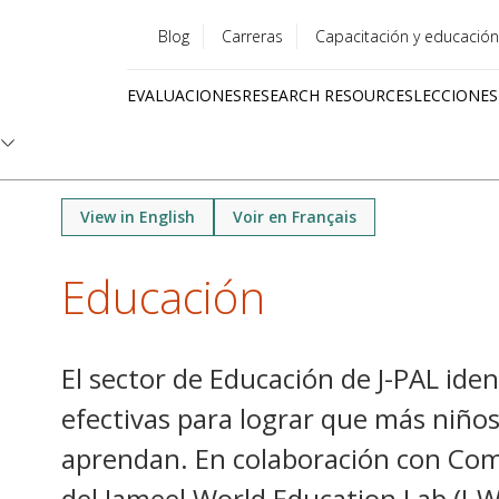
Blog
Carreras
Capacitación y educación
Utility
EVALUACIONES
RESEARCH RESOURCES
LECCIONES
menu
Quick
links
View in English
Voir en Français
Educación
El sector de Educación de J-PAL iden
efectivas para lograr que más niños 
aprendan. En colaboración con Com
del Jameel World Education Lab (J-