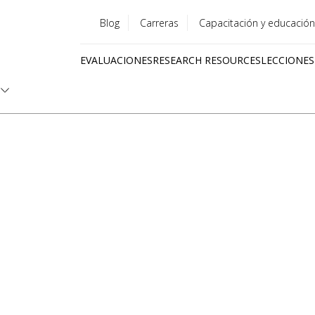
Blog
Carreras
Capacitación y educación
Utility
EVALUACIONES
RESEARCH RESOURCES
LECCIONES
menu
Quick
links