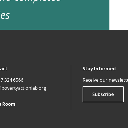
ies
act
Stay Informed
17 324 6566
Receive our newslett
@povertyactionlab.org
Subscribe
s Room