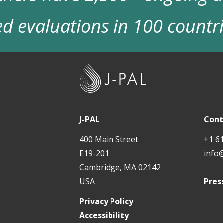
d evaluations in 100 countr
J
-
P
A
J-PAL
Cont
L
400 Main Street
+1 6
E19-201
info
Cambridge, MA 02142
USA
Pres
Privacy Policy
Accessibility