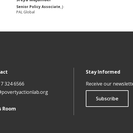
Senior Policy Associate
, J-
PAL Global
act
Stay Informed
17 324 6566
Receive our newslett
@povertyactionlab.org
Subscribe
s Room