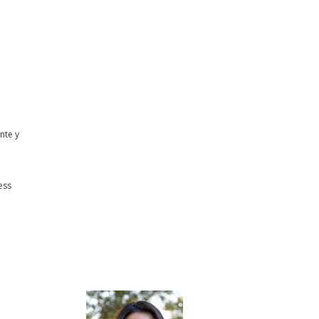
nte y
ess