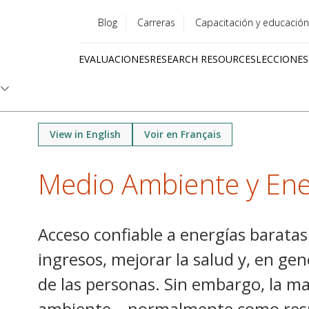
Blog
Carreras
Capacitación y educación
Utility
EVALUACIONES
RESEARCH RESOURCES
LECCIONES
menu
Quick
links
View in English
Voir en Français
Medio Ambiente y Ene
Acceso confiable a energías barata
ingresos, mejorar la salud y, en gen
de las personas. Sin embargo, la ma
ambiente – normalmente como resu