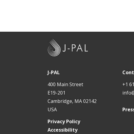
J
-
P
A
J-PAL
Cont
L
400 Main Street
+1 6
E19-201
info
Cambridge, MA 02142
USA
Pres
Privacy Policy
Accessibility