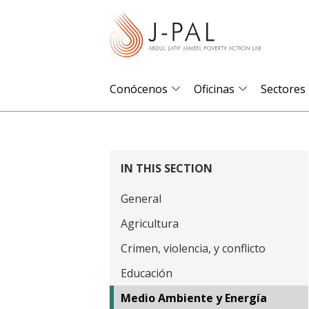
S
k
i
p
t
Conócenos
Oficinas
Sectores
o
m
a
i
IN THIS SECTION
n
General
c
o
Agricultura
n
Crimen, violencia, y conflicto
t
Educación
e
Medio Ambiente y Energía
n