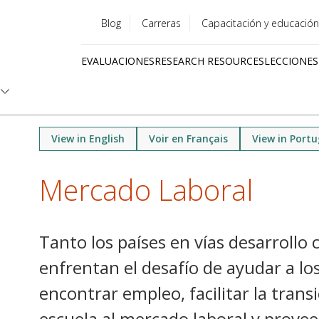
Blog
Carreras
Capacitación y educación
Utility
EVALUACIONES
RESEARCH RESOURCES
LECCIONES
menu
Quick
links
View in English
Voir en Français
View in Port
Mercado Laboral
Tanto los países en vías desarrollo
enfrentan el desafío de ayudar a l
encontrar empleo, facilitar la transi
escuela al mercado laboral y prove