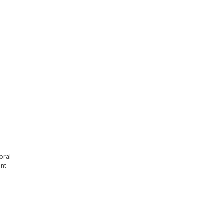
oral
ent