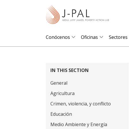
S
k
i
p
t
Conócenos
Oficinas
Sectores
o
m
a
i
IN THIS SECTION
n
General
c
o
Agricultura
n
Crimen, violencia, y conflicto
t
Educación
e
Medio Ambiente y Energía
n