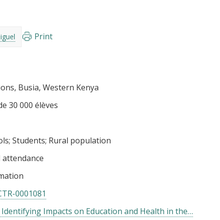
Print
iguel
ions, Busia, Western Kenya
de 30 000 élèves
ols
Students
Rural population
 attendance
mation
CTR-0001081
 Identifying Impacts on Education and Health in the…