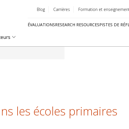
Blog
Carrières
Formation et enseignemen
Utility
ÉVALUATIONS
RESEARCH RESOURCES
PISTES DE RÉF
menu
Quick
teurs
links
ns les écoles primaires