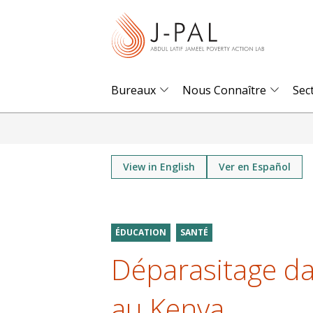
S
k
i
p
t
Bureaux
Nous Connaître
Sec
o
m
a
i
View in English
Ver en Español
n
c
o
ÉDUCATION
SANTÉ
n
Déparasitage da
t
e
au Kenya
n