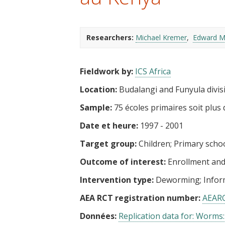
t
Researchers:
Michael Kremer
Edward M
Fieldwork by:
ICS Africa
Location:
Budalangi and Funyula divis
Sample:
75 écoles primaires soit plus 
Date et heure:
1997 - 2001
Target group:
Children
Primary scho
Outcome of interest:
Enrollment and
Intervention type:
Deworming
Infor
AEA RCT registration number:
AEAR
Données:
Replication data for: Worms: