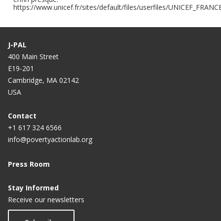
https://www.unicef.fr/sites/default/files/userfiles/UNICEF_FRANC
J-PAL
400 Main Street
E19-201
Cambridge, MA 02142
USA
Contact
+1 617 324 6566
info@povertyactionlab.org
Press Room
Stay Informed
Receive our newsletters