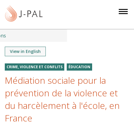
S
k
i
p
t
ons
o
m
View in English
a
i
CRIME, VIOLENCE ET CONFLITS
ÉDUCATION
n
Médiation sociale pour la
c
o
prévention de la violence et
n
du harcèlement à l'école, en
t
e
France
n
t