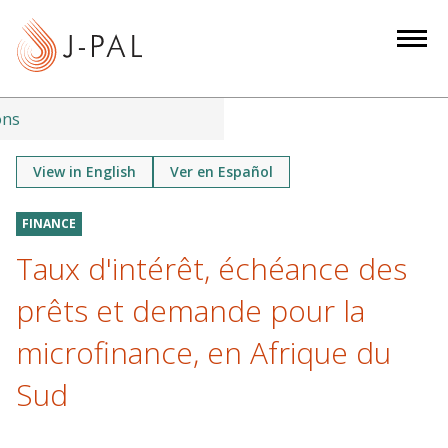
S
k
i
p
t
ons
o
m
View in English
Ver en Español
a
i
FINANCE
n
Taux d'intérêt, échéance des
c
o
prêts et demande pour la
n
microfinance, en Afrique du
t
e
Sud
n
t