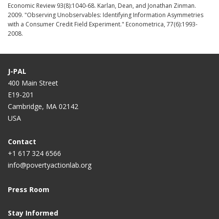
Economic Review 93(8):1040-68. Karlan, Dean, and Jonathan Zinman.
2009. "Observing Unobservables: Identifying Information Asymmetries
with a Consumer Credit Field Experiment." Econometrica, 77(6):1993-
2008.
J-PAL
400 Main Street
E19-201
Cambridge, MA 02142
USA
Contact
+1 617 324 6566
info@povertyactionlab.org
Press Room
Stay Informed