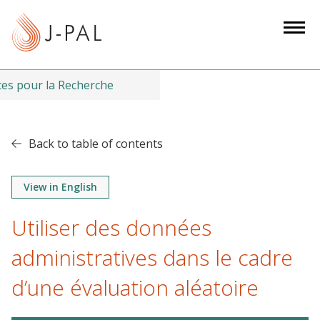
S
k
i
p
t
es pour la Recherche
o
m
a
Back to table of contents
i
n
View in English
c
o
Utiliser des données
n
t
administratives dans le cadre
e
d’une évaluation aléatoire
n
t