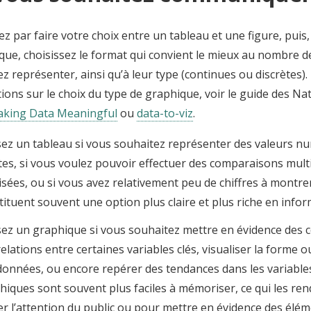
par faire votre choix entre un tableau et une figure, puis, 
que, choisissez le format qui convient le mieux au nombre d
z représenter, ainsi qu’à leur type (continues ou discrètes).
ions sur le choix du type de graphique, voir le guide des Na
king Data Meaningful
ou
data-to-viz
.
isez un tableau si vous souhaitez représenter des valeurs n
tes, si vous voulez pouvoir effectuer des comparaisons multi
lisées, ou si vous avez relativement peu de chiffres à montre
tituent souvent une option plus claire et plus riche en info
isez un graphique si vous souhaitez mettre en évidence des 
elations entre certaines variables clés, visualiser la forme o
données, ou encore repérer des tendances dans les variables
hiques sont souvent plus faciles à mémoriser, ce qui les ren
er l’attention du public ou pour mettre en évidence des élém