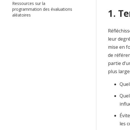
Ressources sur la
programmation des évaluations
1. T
aléatoires
Réfléchis
leur degré
mise en fo
de référen
partie d’u
plus larg
Quel
Quel
infl
Évit
les 