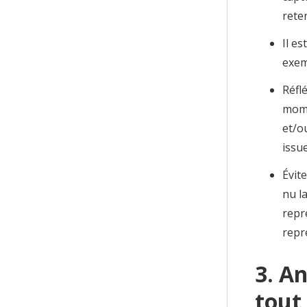
rete
Il e
exem
Réfl
mome
et/o
issu
Évite
nu l
repr
repr
3. An
tout