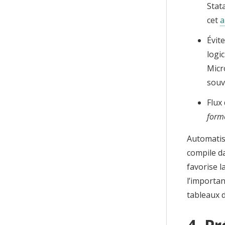
Stat
cet
a
Évit
logi
Micr
souv
Flux 
form
Automatise
compile d
favorise l
l’importan
tableaux 