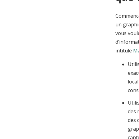
Commencez 
un graphi
vous voule
d’informat
intitulé
Ma
Util
exac
loca
cons
Util
des r
des 
grap
capt