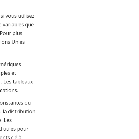
si vous utilisez
e variables que
 Pour plus
tions Unies
umériques
ples et
r. Les tableaux
rmations.
constantes ou
u la distribution
. Les
d utiles pour
ents clé à