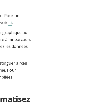
au. Pour un
 voir
ici
.
un graphique au
ire à mi-parcours
erez les données
stinguer à l’œil
mme. Pour
mpilées
tomatisez