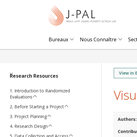
S
k
i
p
t
Bureaux
Nous Connaître
Sec
o
m
a
i
View in 
Research Resources
n
Visu
c
Introduction to Randomized
Evaluations
o
n
Before Starting a Project
t
Project Planning
Authors
e
Research Design
Contribu
n
Data Collection and Access