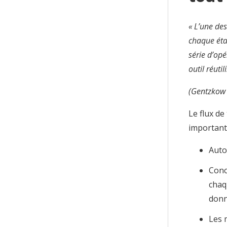
« L’une des
chaque étap
série d’op
outil réutil
(Gentzkow 
Le flux de
important 
Auto
Conc
chaq
donn
Les 