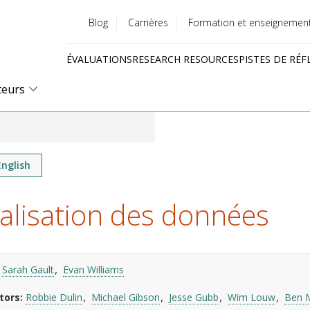
Blog
Carrières
Formation et enseignemen
Utility
ÉVALUATIONS
RESEARCH RESOURCES
PISTES DE RÉF
menu
Quick
teurs
links
English
alisation des données
Sarah Gault
Evan Williams
tors
Robbie Dulin
Michael Gibson
Jesse Gubb
Wim Louw
Ben 