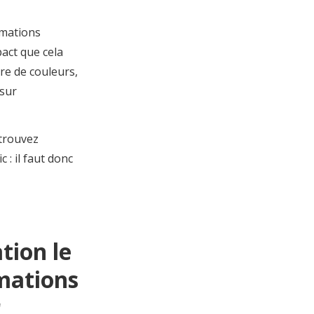
rmations
pact que cela
re de couleurs,
 sur
 trouvez
 : il faut donc
ation le
rmations
r