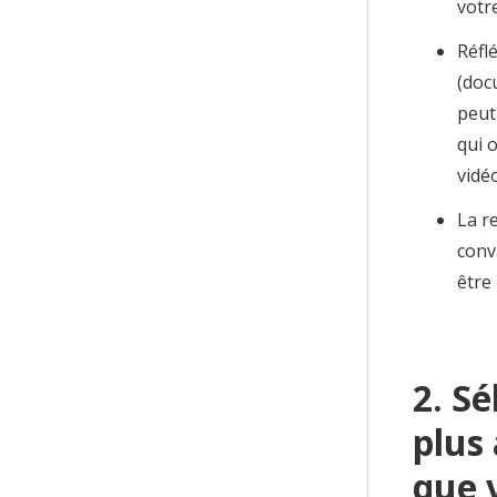
votre
Réfl
(doc
peut
qui 
vidé
La r
conv
être 
2. Sé
plus
que 