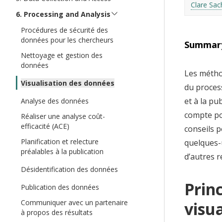
Clare Sac
t
Processing and Analysis
Procédures de sécurité des
données pour les chercheurs
Summar
Nettoyage et gestion des
données
Les métho
Visualisation des données
du process
et à la pu
Analyse des données
compte po
Réaliser une analyse coût-
efficacité (ACE)
conseils p
Planification et relecture
quelques-
préalables à la publication
d’autres r
Désidentification des données
Prin
Publication des données
Communiquer avec un partenaire
visu
à propos des résultats