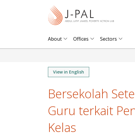
S
k
i
p
t
About
Offices
Sectors
o
m
a
i
View in English
n
Bersekolah Set
c
o
Guru terkait Pe
n
t
Kelas
e
n