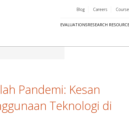
Blog
Careers
Course
Utility
EVALUATIONS
RESEARCH RESOURC
menu
Quick
links
elah Pandemi: Kesan
nggunaan Teknologi di