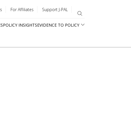
s
For Affiliates
Support J-PAL
ES
POLICY INSIGHTS
EVIDENCE TO POLICY