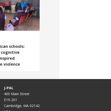
can schools:
 cognitive
inspired
e violence
J-PAL
400 Main Street
E19-201
Cambridge, MA 02142