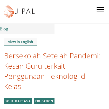
S
k
i
p
t
Blog
o
m
View in English
a
Bersekolah Setelah Pandemi:
i
n
Kesan Guru terkait
c
o
Penggunaan Teknologi di
n
Kelas
t
e
n
SOUTHEAST ASIA
EDUCATION
t