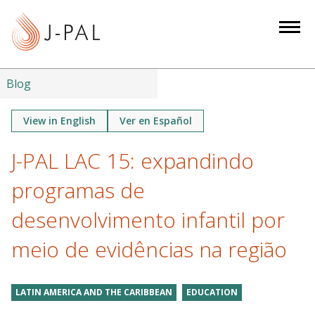
S
k
i
p
t
Blog
o
m
View in English
Ver en Español
a
J-PAL LAC 15: expandindo
i
n
programas de
c
o
desenvolvimento infantil por
n
meio de evidências na região
t
e
n
LATIN AMERICA AND THE CARIBBEAN
EDUCATION
t