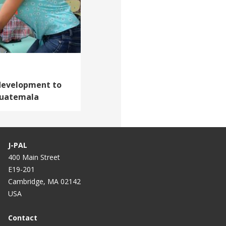
 development to
 Guatemala
J-PAL
400 Main Street
E19-201
Cambridge, MA 02142
USA
Contact