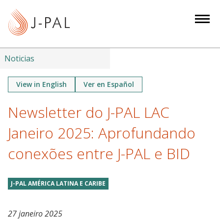
S
k
i
p
t
Noticias
o
m
View in English
Ver en Español
a
Newsletter do J-PAL LAC
i
n
Janeiro 2025: Aprofundando
c
o
conexões entre J-PAL e BID
n
t
J-PAL AMÉRICA LATINA E CARIBE
e
n
t
27 janeiro 2025