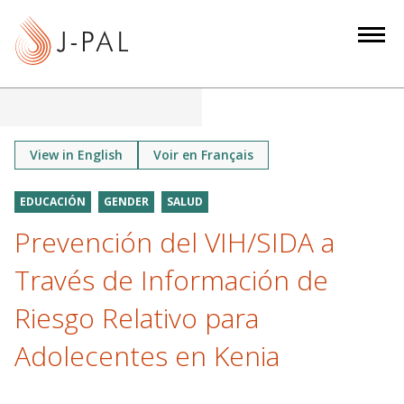
S
k
i
p
t
o
m
View in English
Voir en Français
a
i
EDUCACIÓN
GENDER
SALUD
n
Prevención del VIH/SIDA a
c
o
Través de Información de
n
Riesgo Relativo para
t
e
Adolecentes en Kenia
n
t