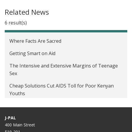
Related News
6 result(s)
Where Facts Are Sacred
Getting Smart on Aid
The Intensive and Extensive Margins of Teenage
Sex
Cheap Solutions Cut AIDS Toll for Poor Kenyan
Youths
Numbers That Can Change the World
J-PAL
Influencing Sex, with Information
400 Main Street
E19-201