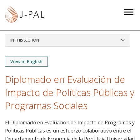
S
k
i
p
t
IN THIS SECTION
o
m
a
View in English
i
Diplomado en Evaluación de
n
c
Impacto de Políticas Públicas y
o
n
Programas Sociales
t
e
El Diplomado en Evaluación de Impacto de Programas y
n
Políticas Públicas es un esfuerzo colaborativo entre el
t
Departamento de Economía de la Pontificia Universidad