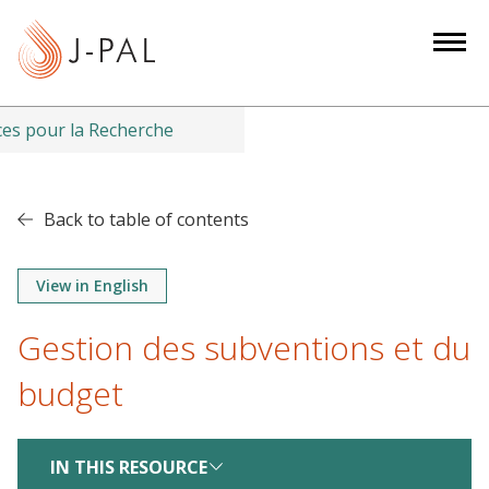
S
k
i
p
t
es pour la Recherche
o
m
a
Back to table of contents
i
n
View in English
c
o
Gestion des subventions et du
n
t
budget
e
n
IN THIS RESOURCE
t