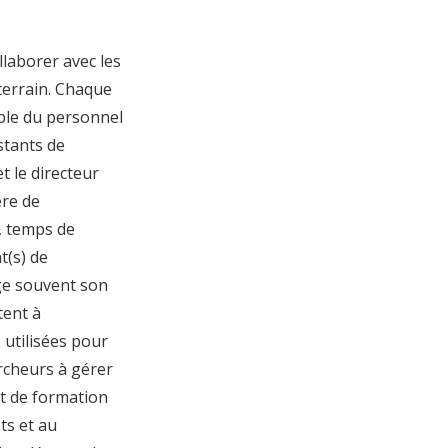
laborer avec les
terrain. Chaque
ble du personnel
stants de
t le directeur
ère de
, temps de
t(s) de
age souvent son
tent à
 utilisées pour
ercheurs à gérer
et de formation
ts et au