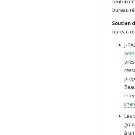
renforceme
bureau rég
Soutien d
bureau ré
J-PA
pers
prés
ress
prép
Beau
inte
cher
Les 
gouv
à un