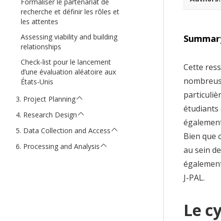
Formaliser le partenariat de
t
recherche et définir les rôles et
les attentes
Assessing viability and building
Summar
relationships
Check-list pour le lancement
Cette ress
d’une évaluation aléatoire aux
nombreuse
États-Unis
particuli
Project Planning
étudiants 
Research Design
également
Data Collection and Access
Bien que c
Processing and Analysis
au sein d
également
J-PAL.
Le cy