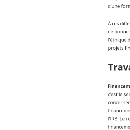
d’une for
À ces dif
de
bonnes
l’éthique 
projets fi
Trava
Financem
c’est le s
concernée 
financemen
l’IRB. Le 
financemen