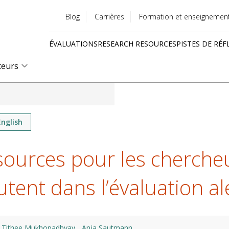
Blog
Carrières
Formation et enseignemen
Utility
ÉVALUATIONS
RESEARCH RESOURCES
PISTES DE RÉF
menu
Quick
teurs
links
English
ources pour les cherche
tent dans l’évaluation al
Tithee Mukhopadhyay
Anja Sautmann