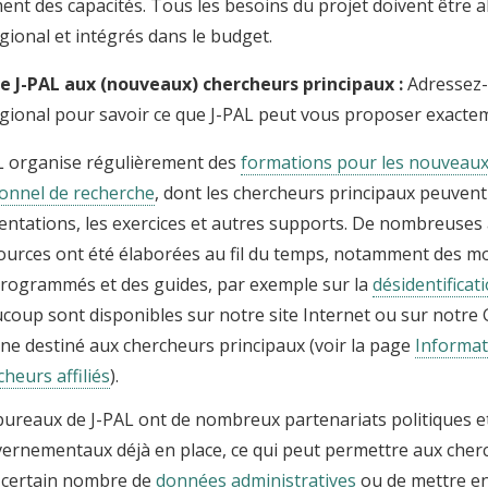
nt des capacités. Tous les besoins du projet doivent être a
ional et intégrés dans le budget.
e J-PAL aux (nouveaux) chercheurs principaux :
Adressez-
gional pour savoir ce que J-PAL peut vous proposer exacte
L organise régulièrement des
formations pour les nouveau
onnel de recherche
, dont les chercheurs principaux peuvent 
entations, les exercices et autres supports. De nombreuses
ources ont été élaborées au fil du temps, notamment des m
rogrammés et des guides, par exemple sur la
désidentifica
coup sont disponibles sur notre site Internet ou sur notre
rne destiné aux chercheurs principaux (voir la page
Informat
cheurs affiliés
).
bureaux de J-PAL ont de nombreux partenariats politiques e
ernementaux déjà en place, ce qui peut permettre aux cher
 certain nombre de
données administratives
ou de mettre en