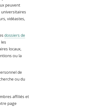
aux peuvent
 universitaires
rs, vidéastes,
les
dossiers de
 les
ires locaux,
ntions ou la
personnel de
echerche ou du
mbres affiliés et
notre page