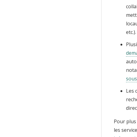
coll
mett
loca
etc.).
Plus
dema
auto
nota
sous
Les 
rech
dire
Pour plus 
les servic