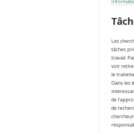
Informatio
Tâche
Les cherch
tâches pri
travail. P
voir reti
le traitem
Dans les é
intéressan
de l’appro
de recher
chercheur
responsabi