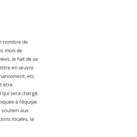
in nombre de
es mois de
es, le fait de se
mettre en œuvre
inancement, etc.
t être
l qui sera chargé
niquée à l’équipe
n soutien aux
ons locales, la