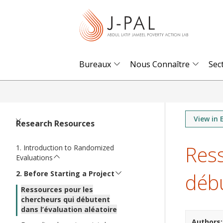
S
k
i
p
t
Bureaux
Nous Connaître
Sec
o
m
a
i
View in 
Research Resources
n
Ress
c
Introduction to Randomized
Evaluations
o
débu
n
Before Starting a Project
t
Ressources pour les
chercheurs qui débutent
e
dans l’évaluation aléatoire
n
Authors