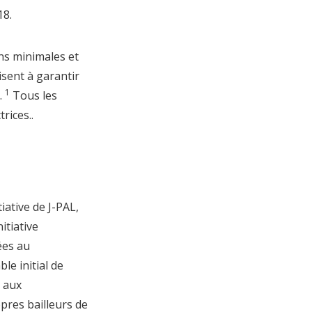
18.
ns minimales et
visent à garantir
1
.
Tous les
trices.
.
iative de J-PAL,
itiative
ées au
le initial de
s aux
pres bailleurs de