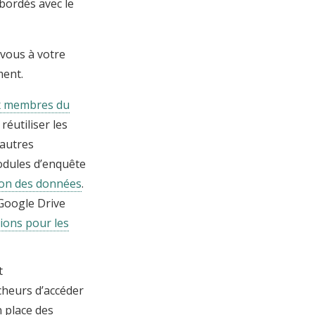
bordés avec le
vous à votre
ment.
x membres du
réutiliser les
 autres
odules d’enquête
tion des données
.
 Google Drive
ions pour les
t
cheurs d’accéder
 place des