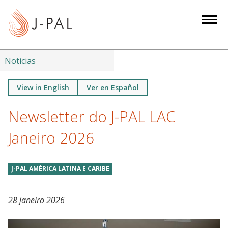
S
k
i
p
t
Noticias
o
m
View in English
Ver en Español
a
Newsletter do J-PAL LAC
i
n
Janeiro 2026
c
o
n
J-PAL AMÉRICA LATINA E CARIBE
t
e
28 janeiro 2026
n
t