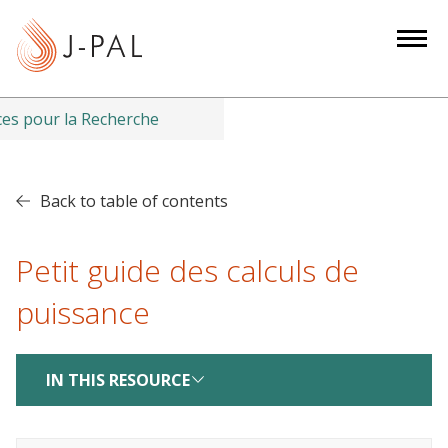
S
k
i
p
t
es pour la Recherche
o
m
a
Back to table of contents
i
n
Petit guide des calculs de
c
o
puissance
n
t
e
IN THIS RESOURCE
n
t