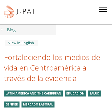
S
k
i
p
t
Blog
o
m
View in English
a
Fortaleciendo los medios de
i
n
vida en Centroamérica a
c
o
través de la evidencia
n
t
LATIN AMERICA AND THE CARIBBEAN
EDUCACIÓN
SALUD
e
n
GENDER
MERCADO LABORAL
t