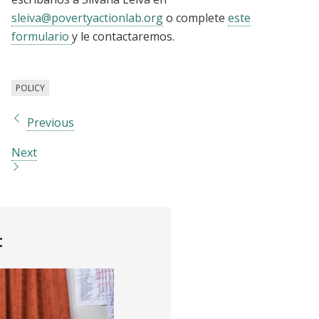
sleiva
@povertyactionlab.org
o complete
este
formulario
y le contactaremos.
POLICY
Previous
Next
t