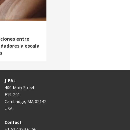
cciones entre
uidadores a escala
a
J-PAL
400 Main Street
E19-201
Cambridge, MA 02142
USA
Contact
+1 617 324 6566