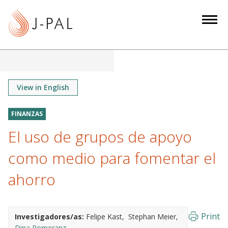
S
k
i
p
t
o
m
View in English
a
i
FINANZAS
n
El uso de grupos de apoyo
c
o
como medio para fomentar el
n
ahorro
t
e
n
Print
Investigadores/as:
Felipe Kast
Stephan Meier
t
Dina Pomeranz