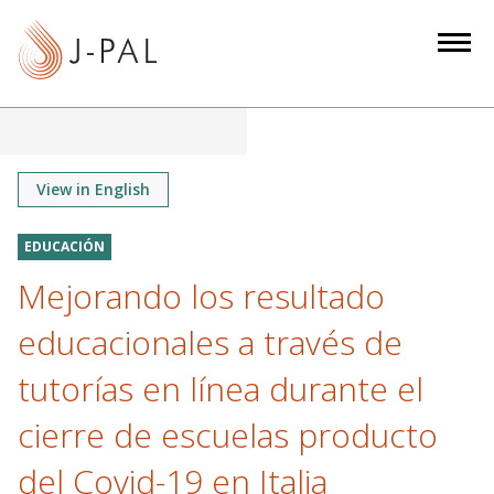
S
k
i
p
t
o
m
View in English
a
i
EDUCACIÓN
n
Mejorando los resultado
c
o
educacionales a través de
n
tutorías en línea durante el
t
e
cierre de escuelas producto
n
del Covid-19 en Italia
t