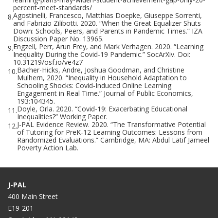
percent-meet-standards/
Agostinelli, Francesco, Matthias Doepke, Giuseppe Sorrenti,
8.
and Fabrizio Zilibotti. 2020. “When the Great Equalizer Shuts
Down: Schools, Peers, and Parents in Pandemic Times.” IZA
Discussion Paper No. 13965.
Engzell, Perr, Arun Frey, and Mark Verhagen. 2020. “Learning
9.
Inequality During the Covid-19 Pandemic.” SocArXiv. Doi:
10.31219/osf.io/ve4z7
Bacher-Hicks, Andre, Joshua Goodman, and Christine
10.
Mulhern, 2020. “Inequality in Household Adaptation to
Schooling Shocks: Covid-Induced Online Learning
Engagement in Real Time.” Journal of Public Economics,
193:104345.
Doyle, Orla. 2020. “Covid-19: Exacerbating Educational
11.
Inequalities?” Working Paper.
J-PAL Evidence Review. 2020. “The Transformative Potential
12.
of Tutoring for PreK-12 Learning Outcomes: Lessons from
Randomized Evaluations.” Cambridge, MA: Abdul Latif Jameel
Poverty Action Lab.
J-PAL
400 Main Street
E19-201