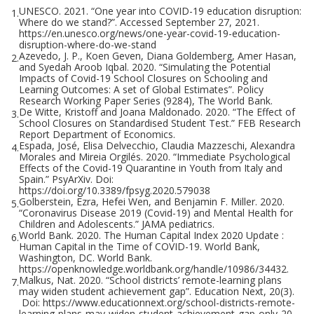
UNESCO. 2021. “One year into COVID-19 education disruption:
1.
Where do we stand?”. Accessed September 27, 2021.
https://en.unesco.org/news/one-year-covid-19-education-
disruption-where-do-we-stand
Azevedo, J. P., Koen Geven, Diana Goldemberg, Amer Hasan,
2.
and Syedah Aroob Iqbal. 2020. “Simulating the Potential
Impacts of Covid-19 School Closures on Schooling and
Learning Outcomes: A set of Global Estimates”. Policy
Research Working Paper Series (9284), The World Bank.
De Witte, Kristoff and Joana Maldonado. 2020. “The Effect of
3.
School Closures on Standardised Student Test.” FEB Research
Report Department of Economics.
Espada, José, Elisa Delvecchio, Claudia Mazzeschi, Alexandra
4.
Morales and Mireia Orgilés. 2020. “Immediate Psychological
Effects of the Covid-19 Quarantine in Youth from Italy and
Spain.” PsyArXiv. Doi:
https://doi.org/10.3389/fpsyg.2020.579038
Golberstein, Ezra, Hefei Wen, and Benjamin F. Miller. 2020.
5.
“Coronavirus Disease 2019 (Covid-19) and Mental Health for
Children and Adolescents.” JAMA pediatrics.
World Bank. 2020. The Human Capital Index 2020 Update :
6.
Human Capital in the Time of COVID-19. World Bank,
Washington, DC. World Bank.
https://openknowledge.worldbank.org/handle/10986/34432.
Malkus, Nat. 2020. “School districts’ remote-learning plans
7.
may widen student achievement gap”. Education Next, 20(3).
Doi: https://www.educationnext.org/school-districts-remote-
learning-plans-may-widen-student-achievement-gap-only-20-