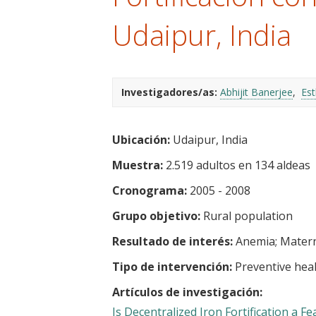
t
Udaipur, India
Investigadores/as:
Abhijit Banerjee
Est
Ubicación:
Udaipur, India
Muestra:
2.519 adultos en 134 aldeas
Cronograma:
2005 - 2008
Grupo objetivo:
Rural population
Resultado de interés:
Anemia
Matern
Tipo de intervención:
Preventive hea
Artículos de investigación:
Is Decentralized Iron Fortification a 