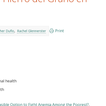
Print
her Duflo
Rachel Glennerster
al health
lth
Feasible Option to Fight Anemia Among the Poorest?