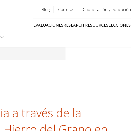
Blog
Carreras
Capacitación y educación
Utility
EVALUACIONES
RESEARCH RESOURCES
LECCIONES
menu
Quick
links
a a través de la
n Hierro del Grano en