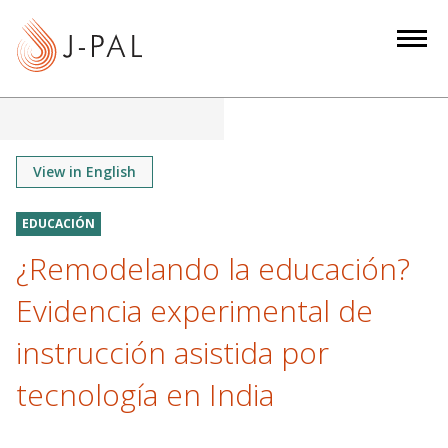
S
k
i
p
t
o
m
View in English
a
i
EDUCACIÓN
n
¿Remodelando la educación?
c
o
Evidencia experimental de
n
instrucción asistida por
t
e
tecnología en India
n
t