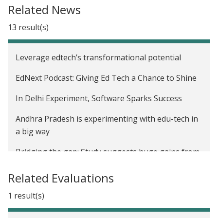
Related News
13 result(s)
Leverage edtech’s transformational potential
EdNext Podcast: Giving Ed Tech a Chance to Shine
In Delhi Experiment, Software Sparks Success
Andhra Pradesh is experimenting with edu-tech in
a big way
Bridging the gap: Study suggests huge gains from
tech-aided learning
Related Evaluations
Four lessons for personalised learning
1 result(s)
Brookings created a blueprint to help countries