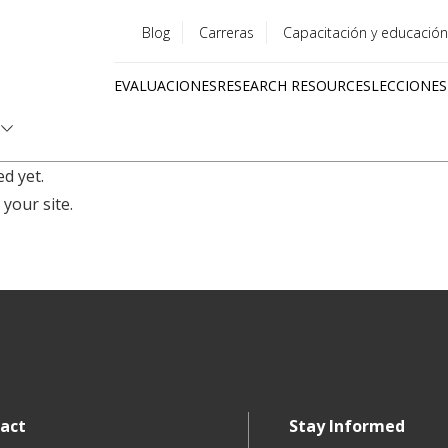
Blog
Carreras
Capacitación y educación
Utility
EVALUACIONES
RESEARCH RESOURCES
LECCIONES
menu
Quick
links
d yet.
 your site.
act
Stay Informed