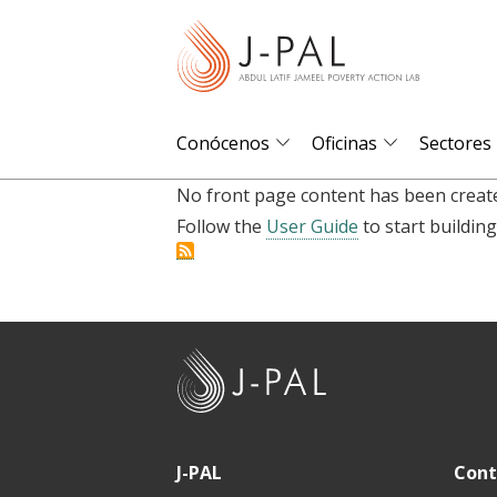
S
k
i
p
t
Conócenos
Oficinas
Sectores
o
No front page content has been create
m
Follow the
User Guide
to start building
a
i
n
c
o
J
n
-
t
P
e
A
J-PAL
Cont
n
L