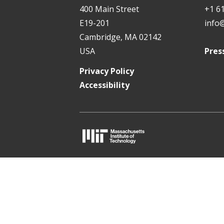
t
400 Main Street
+1 6
E19-201
info
Cambridge, MA 02142
USA
Pres
Privacy Policy
Accessibility
M
I
T