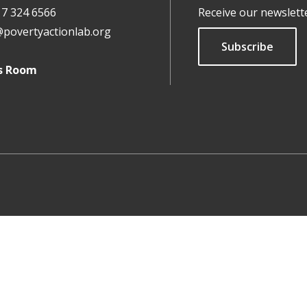
17 324 6566
Receive our newslett
@povertyactionlab.org
Subscribe
s Room