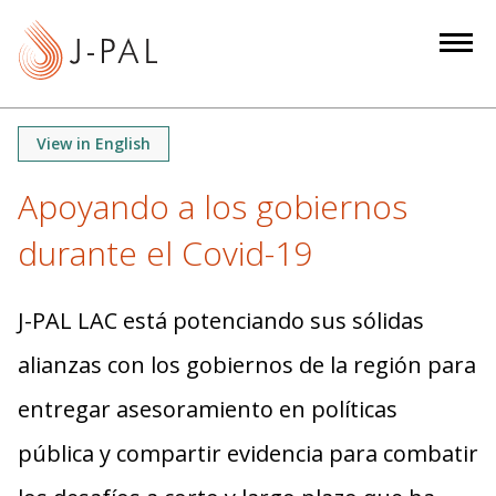
S
k
i
p
t
View in English
o
m
Apoyando a los gobiernos
a
durante el Covid-19
i
n
c
J-PAL LAC está potenciando sus sólidas
o
n
alianzas con los gobiernos de la región para
t
entregar asesoramiento en políticas
e
n
pública y compartir evidencia para combatir
t