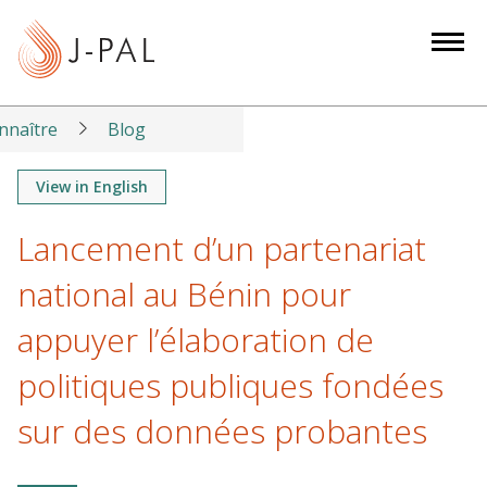
S
k
i
p
t
nnaître
Blog
o
m
View in English
a
Lancement d’un partenariat
i
n
national au Bénin pour
c
o
appuyer l’élaboration de
n
politiques publiques fondées
t
e
sur des données probantes
n
t