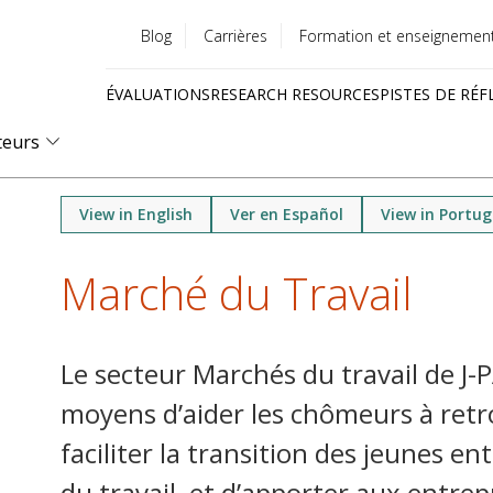
Blog
Carrières
Formation et enseignemen
Utility
ÉVALUATIONS
RESEARCH RESOURCES
PISTES DE RÉF
menu
Quick
teurs
links
View in English
Ver en Español
View in Portu
Marché du Travail
Le secteur Marchés du travail de J-P
moyens d’aider les chômeurs à retr
faciliter la transition des jeunes e
du travail, et d’apporter aux entr