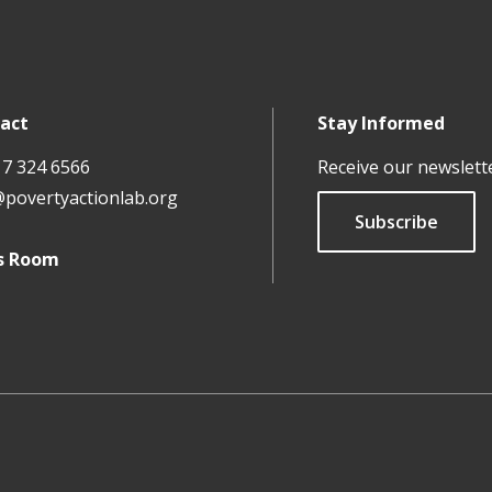
act
Stay Informed
17 324 6566
Receive our newslett
@povertyactionlab.org
Subscribe
s Room