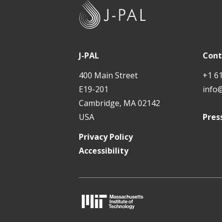
J
-
P
A
J-PAL
Cont
L
400 Main Street
+1 6
E19-201
info
Cambridge, MA 02142
USA
Pres
Privacy Policy
Accessibility
M