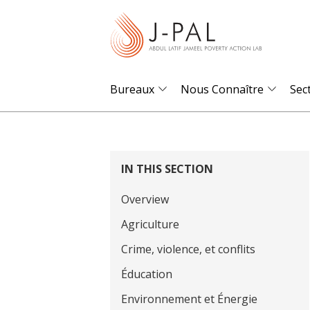
S
k
i
p
t
Bureaux
Nous Connaître
Sec
o
m
a
i
IN THIS SECTION
n
Overview
c
o
Agriculture
n
Crime, violence, et conflits
t
Éducation
e
Environnement et Énergie
n