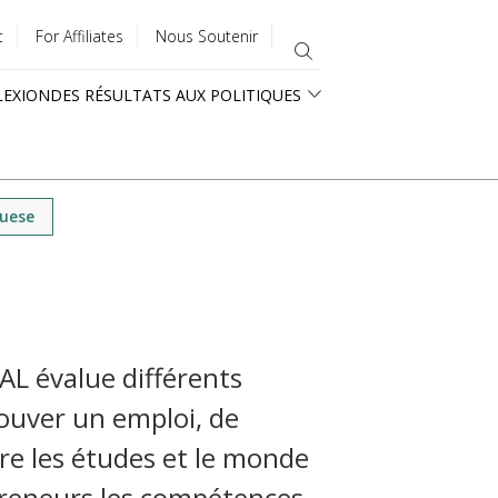
t
For Affiliates
Nous Soutenir
LEXION
DES RÉSULTATS AUX POLITIQUES
guese
AL évalue différents
ouver un emploi, de
ntre les études et le monde
epreneurs les compétences