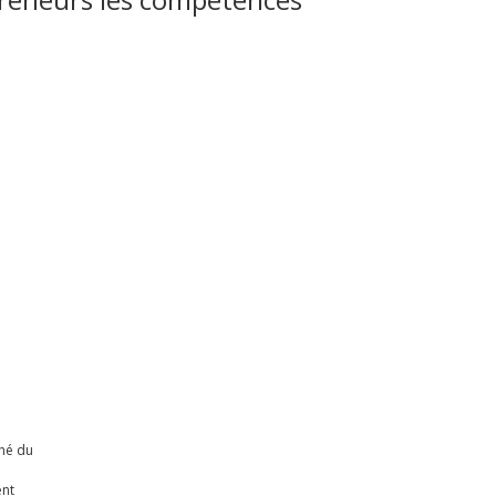
hé du
ent