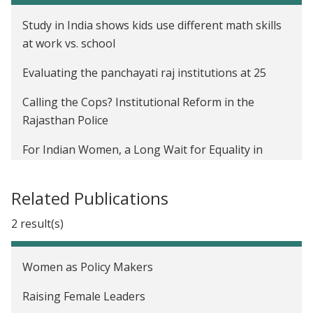
Perceptions of Female Leaders in India
Study in India shows kids use different math skills
at work vs. school
Evaluating the panchayati raj institutions at 25
Calling the Cops? Institutional Reform in the
Rajasthan Police
For Indian Women, a Long Wait for Equality in
Parliament
Related Publications
Poverty on a Petri Dish
2 result(s)
Women as Policy Makers
Raising Female Leaders