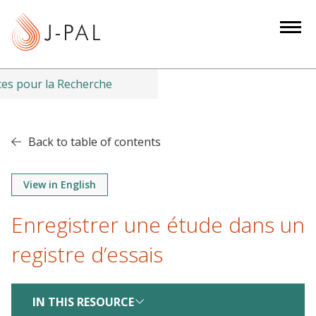
S
k
i
p
t
es pour la Recherche
o
m
a
Back to table of contents
i
n
View in English
c
o
Enregistrer une étude dans un
n
t
registre d’essais
e
n
IN THIS RESOURCE
t