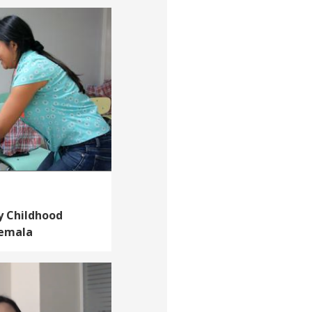
y Childhood
temala