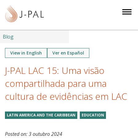
S
k
i
p
t
Blog
o
m
View in English
Ver en Español
a
J-PAL LAC 15: Uma visão
i
n
compartilhada para uma
c
o
cultura de evidências em LAC
n
t
LATIN AMERICA AND THE CARIBBEAN
EDUCATION
e
n
t
Posted on:
3 outubro 2024