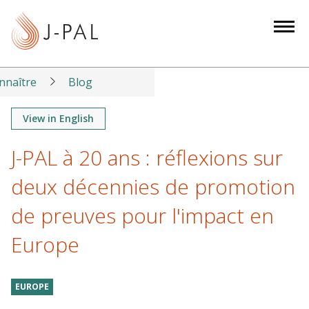
S
k
i
p
t
nnaître
Blog
o
m
View in English
a
J-PAL à 20 ans : réflexions sur
i
n
deux décennies de promotion
c
o
de preuves pour l'impact en
n
Europe
t
e
n
EUROPE
t