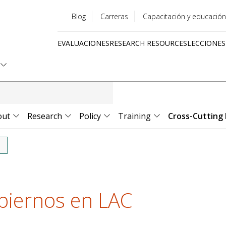
Blog
Carreras
Capacitación y educación
Utility
EVALUACIONES
RESEARCH RESOURCES
LECCIONES
menu
Quick
links
out
Research
Policy
Training
Cross-Cutting 
biernos en LAC