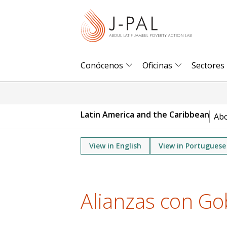
S
k
i
p
t
Conócenos
Oficinas
Sectores
o
m
a
Latin America and the Caribbean
Ab
i
n
View in English
View in Portuguese
c
o
n
t
Alianzas con Go
e
n