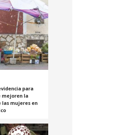
evidencia para
e mejoren la
 las mujeres en
ico