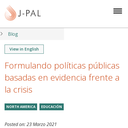
S
k
i
p
t
Blog
o
m
View in English
a
Formulando políticas públicas
i
n
basadas en evidencia frente a
c
o
la crisis
n
t
NORTH AMERICA
EDUCACIÓN
e
n
t
Posted on:
23 Marzo 2021