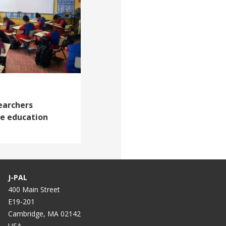
earchers
ve education
J-PAL
400 Main Street
E19-201
Cambridge, MA 02142
USA