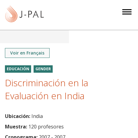
S
k
i
p
t
o
m
Voir en Français
a
i
EDUCACIÓN
GENDER
n
Discriminación en la
c
o
Evaluación en India
n
t
e
Ubicación:
India
n
Muestra:
120 profesores
t
Cronograma:
2007 - 2007