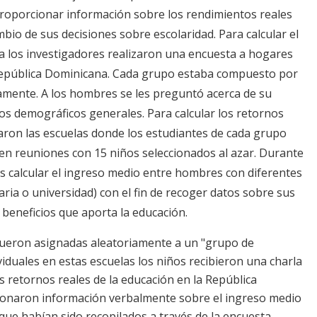
e proporcionar información sobre los rendimientos reales
ambio de sus decisiones sobre escolaridad. Para calcular el
ia los investigadores realizaron una encuesta a hogares
 República Dominicana. Cada grupo estaba compuesto por
amente. A los hombres se les preguntó acerca de su
os demográficos generales. Para calcular los retornos
taron las escuelas donde los estudiantes de cada grupo
 en reuniones con 15 niños seleccionados al azar. Durante
ños calcular el ingreso medio entre hombres con diferentes
aria o universidad) con el fin de recoger datos sobre sus
beneficios que aporta la educación.
fueron asignadas aleatoriamente a un "grupo de
iduales en estas escuelas los niños recibieron una charla
 retornos reales de la educación en la República
ionaron información verbalmente sobre el ingreso medio
que habían sido recopilados a través de la encuesta