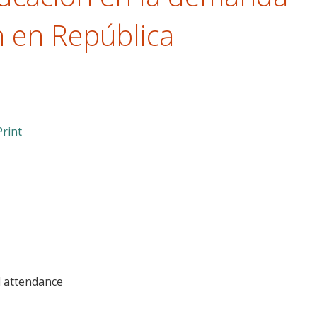
n en República
Print
 attendance