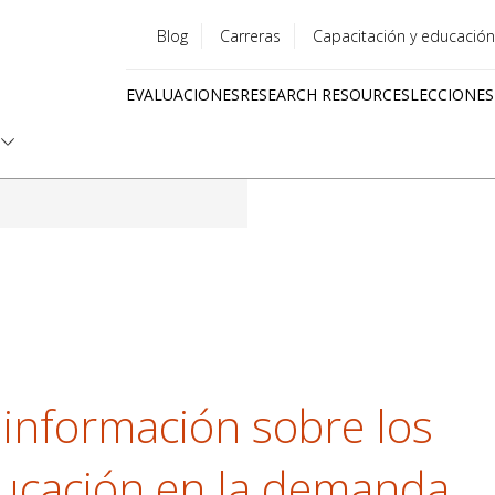
Blog
Carreras
Capacitación y educación
Utility
EVALUACIONES
RESEARCH RESOURCES
LECCIONES
menu
Quick
links
 información sobre los
ducación en la demanda