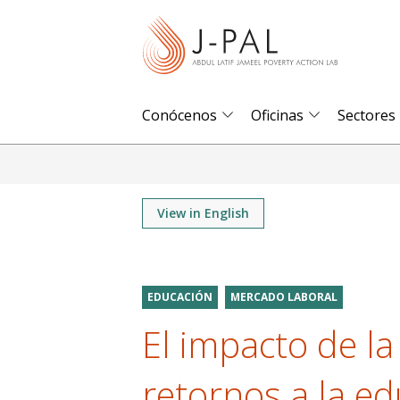
S
k
i
p
t
Conócenos
Oficinas
Sectores
o
m
a
i
View in English
n
c
o
EDUCACIÓN
MERCADO LABORAL
n
El impacto de la
t
e
retornos a la e
n