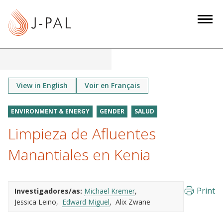
S
k
i
p
t
o
m
View in English
Voir en Français
a
i
ENVIRONMENT & ENERGY
GENDER
SALUD
n
Limpieza de Afluentes
c
o
Manantiales en Kenia
n
t
e
Print
Investigadores/as:
Michael Kremer
n
Jessica Leino
Edward Miguel
Alix Zwane
t