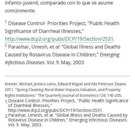
infanto-juvenil, comparado con lo que se asume
comúnmente.
1
Disease Control- Priorities Project, “Public Health
Significance of Diarrheal Illnesses,”
http://www.dcp2.org/pubs/DCP/19/Section/2531
.
2
Parashar, Umesh, et
al
. “Global Illness and Deaths
Caused by Rotavirus Disease in Children,”
Emerging
Infectious Diseases
. Vol. 9. May, 2003.
Kremer, Michael, Jessico Leino, Edward Miguel and Alix Peterson Zwane.
2011. "Spring Cleaning: Rural Water Impacts Valuation, and Property
Rights Institutions." The Quarterly Journal of Economics 126: 145-205.
Disease Control- Priorities Project, "Public Health Significance
1.
of Diarrheal Illnesses,"
http://www.dcp2.org/pubs/DCP/19/Section/2531.
Parashar, Umesh, et al. "Global Illness and Deaths Caused by
2.
Rotavirus Disease in Children," Emerging Infectious Diseases.
Vol. 9. May, 2003.