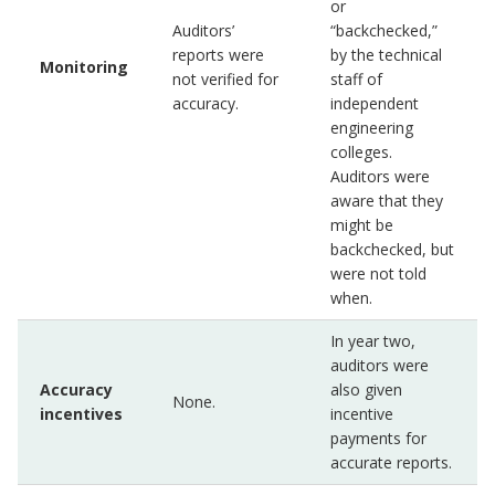
or
Auditors’
“backchecked,”
reports were
by the technical
Monitoring
not verified for
staff of
accuracy.
independent
engineering
colleges.
Auditors were
aware that they
might be
backchecked, but
were not told
when.
In year two,
auditors were
Accuracy
also given
None.
incentives
incentive
payments for
accurate reports.