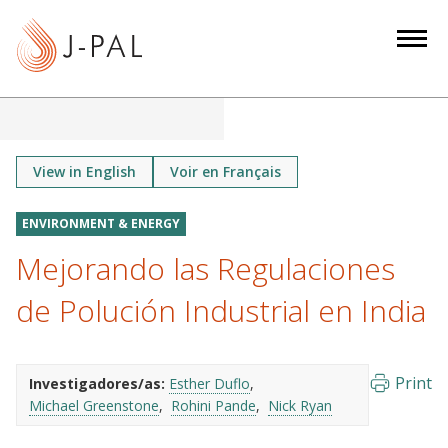
S
k
i
p
t
o
m
View in English
Voir en Français
a
i
ENVIRONMENT & ENERGY
n
Mejorando las Regulaciones
c
o
de Polución Industrial en India
n
t
e
Print
Investigadores/as:
Esther Duflo
n
Michael Greenstone
Rohini Pande
Nick Ryan
t