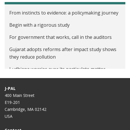
From instincts to evidence: a policymaking journey
Begin with a rigorous study
For government that works, call in the auditors
Gujarat adopts reforms after impact study shows
they reduce pollution
Ludhiana worries over its particulate matter
India's particulate problem
J-PAL
See red flags, hear red flags
400 Main Street
E19-201
Outside auditors expose conflicts of interest in
Cambridge, MA 02142
India
USA
Report questions auditors’ ethics