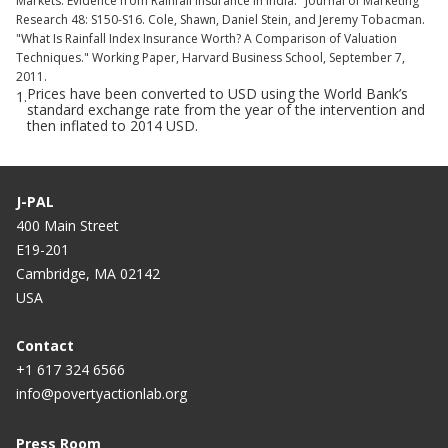
Markets: Evidence from Rainfall Insurance in India." Journal of Marketing
Research 48: S150-S16. Cole, Shawn, Daniel Stein, and Jeremy Tobacman.
"What Is Rainfall Index Insurance Worth? A Comparison of Valuation
Techniques." Working Paper, Harvard Business School, September 7,
2011.
Prices have been converted to USD using the World Bank’s
1.
standard exchange rate from the year of the intervention and
then inflated to 2014 USD.
J-PAL
400 Main Street
E19-201
Cambridge, MA 02142
USA
Contact
+1 617 324 6566
info@povertyactionlab.org
Press Room