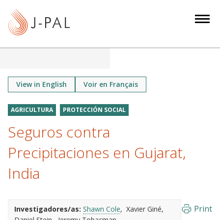
S
k
i
p
t
o
m
View in English
Voir en Français
a
i
AGRICULTURA
PROTECCIÓN SOCIAL
n
Seguros contra
c
o
Precipitaciones en Gujarat,
n
India
t
e
n
Print
Investigadores/as:
Shawn Cole
Xavier Giné
t
Daniel Stein
Jeremy Tobacman