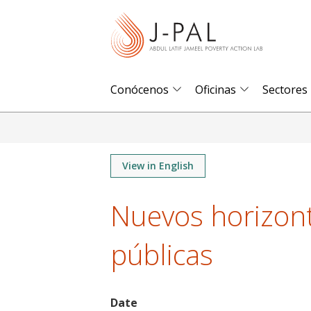
S
k
i
p
t
Conócenos
Oficinas
Sectores
o
m
a
i
View in English
n
Nuevos horizonte
c
o
públicas
n
t
e
n
Date