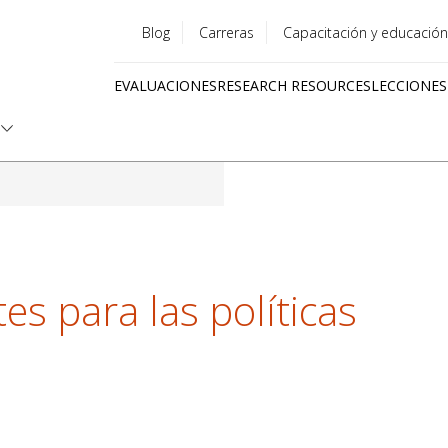
Blog
Carreras
Capacitación y educación
Utility
EVALUACIONES
RESEARCH RESOURCES
LECCIONES
menu
Quick
links
s para las políticas